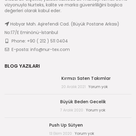
vizyonuyla Nurteks, kalite ve marka güvenirliliğini başlıca
değerleri olarak kabul eder.
Hobyar Mah. Aşirefendi Cad. (Büyük Postane Arkası)
No:17/E Eminönü-İstanbul
Phone: +90 ( 212 ) 511 0404
E-posta: info@nur-tex.com
BLOG YAZILARI
Kırmızı Saten Takımlar
20 Aralık 2021
Yorum yok
Büyük Beden Gecelik
7 Aralık 2020
Yorum yok
Push Up Sütyen
13 Ekim 2020
Yorum yok