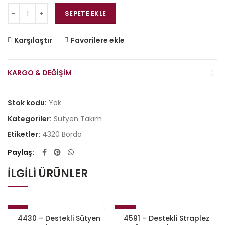
4320 - Desteksiz Sütyen Takım - Bordo adet
SEPETE EKLE
Karşılaştır
Favorilere ekle
KARGO & DEĞIŞIM
Stok kodu:
Yok
Kategoriler:
Sütyen Takım
Etiketler:
4320 Bordo
Paylaş
İLGILI ÜRÜNLER
-10%
-10%
4430 – Destekli Sütyen
4591 – Destekli Straplez
STOKTA YOK
STOKTA YOK