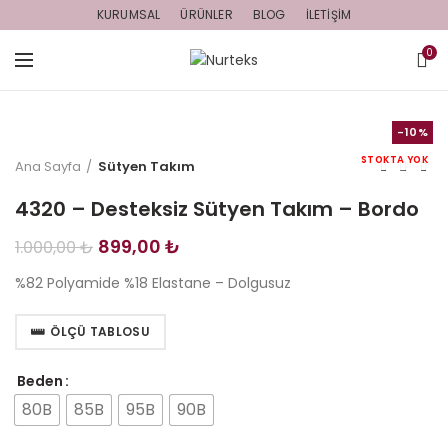
KURUMSAL
ÜRÜNLER
BLOG
İLETIŞIM
0
-10%
STOKTA YOK
Ana Sayfa
Sütyen Takım
4320 – Desteksiz Sütyen Takım – Bordo
Orijinal
Şu
899,00
₺
1.000,00
₺
fiyat:
andaki
%82 Polyamide %18 Elastane – Dolgusuz
1.000,00 ₺.
fiyat:
899,00 ₺.
ÖLÇÜ TABLOSU
Beden
80B
85B
95B
90B